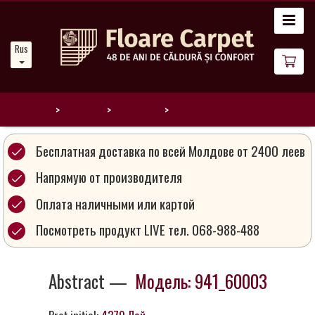
Главная
Russian
Новости
О
нас
Домой
Каталог
Abstract
941_60003
Наши
Бесплатная доставка по всей Молдове от 2400 леев
ковры
Напрямую от производителя
Оплата наличными или картой
Магия
ковров
Посмотреть продукт LIVE тел. 068-988-488
Стань
Abstract —
Модель: 941_60003
партнером