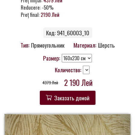
Preț inițial:
4379 Лей
Контакты
Reducere: -50%
Preț final:
2190 Лей
Код: 941_60003_10
Тип:
Прямоугольник
Материал:
Шерсть
Размер:
Количество:
2 190 Лей
4379 Лей
Заказать домой