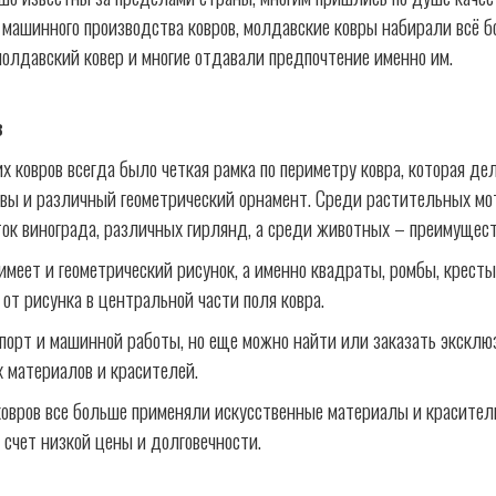
 машинного производства ковров, молдавские ковры набирали всё 
молдавский ковер и многие отдавали предпочтение именно им.
в
 ковров всегда было четкая рамка по периметру ковра, которая де
вы и различный геометрический орнамент. Среди растительных мо
еток винограда, различных гирлянд, а среди животных – преимуществ
имеет и геометрический рисунок, а именно квадраты, ромбы, кресты
 от рисунка в центральной части поля ковра.
спорт и машинной работы, но еще можно найти или заказать экскл
 материалов и красителей.
вров все больше применяли искусственные материалы и красители,
а счет низкой цены и долговечности.