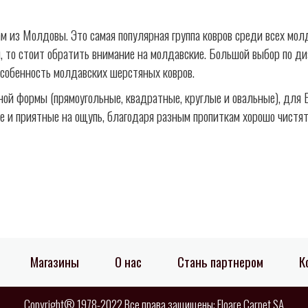
м из Молдовы. Это самая популярная группа ковров среди всех мо
, то стоит обратить внимание на молдавские. Большой выбор по ди
особенность молдавских шерстяных ковров.
й формы (прямоугольные, квадратные, круглые и овальные), для В
е и приятные на ощупь, благодаря разным пропиткам хорошо чистя
Магазины
О нас
Стань партнером
К
Copyright® 1978-2022 Все права защищены: Floare Carpet SA