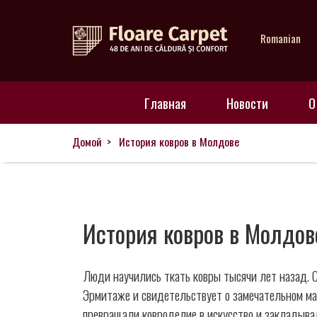
Romanian
Главная
Главная
Новости
О
Новости
Домой
История ковров в Молдове
О
нас
История ковров в Молдов
Люди научились ткать ковры тысячи лет назад. 
Наши
Эрмитаже и свидетельствует о замечательном ма
превращали ковроделие в искусство и закладывал