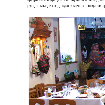
ковры
рукодельниц, их надеждах и мечтах – недаром 
Магия
ковров
Стань
партнером
Контакты