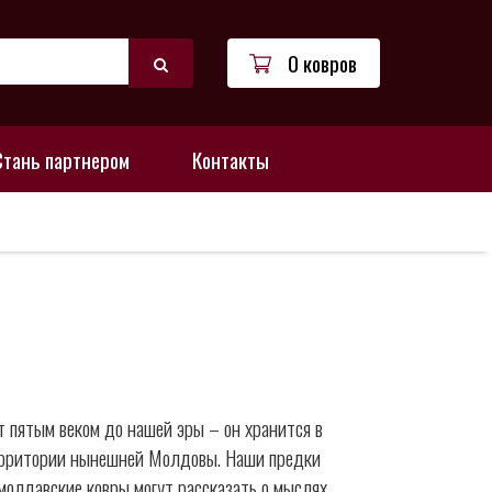
0 ковров
Стань партнером
Контакты
 пятым веком до нашей эры – он хранится в
территории нынешней Молдовы. Наши предки
молдавские ковры могут рассказать о мыслях