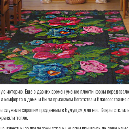
вую историю. Еще с давних времен умение плести ковры передавало
 комфорта в доме, и были признаком богатства и благосостояния 
вры служили хорошим преданным в будущем для нее. Ковры стелили
храняли тепло.
шо известны за пределами страны, многим пришлись по душе качес