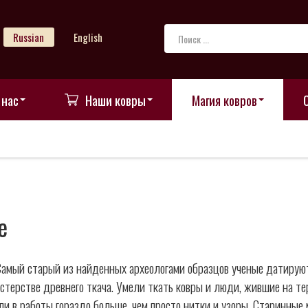
Russian
English
 нас
Наши ковры
Магия ковров
е
Самый старый из найденных археологами образцов ученые датируют
стерстве древнего ткача. Умели ткать ковры и люди, жившие на 
и в работы гораздо больше, чем просто нитки и узоры. Старинные 