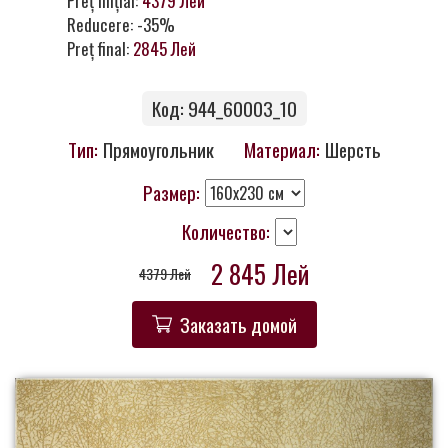
Preț inițial:
4379 Лей
Контакты
Reducere: -35%
Preț final:
2845 Лей
Код: 944_60003_10
Тип:
Прямоугольник
Материал:
Шерсть
Размер:
Количество:
2 845 Лей
4379 Лей
Заказать домой