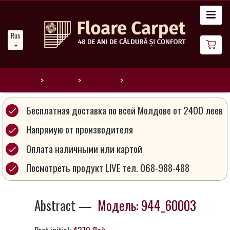
Главная
Russian
Новости
О
нас
Домой
Каталог
Abstract
944_60003
Наши
Бесплатная доставка по всей Молдове от 2400 леев
ковры
Напрямую от производителя
Оплата наличными или картой
Магия
ковров
Посмотреть продукт LIVE тел. 068-988-488
Стань
Abstract —
Модель: 944_60003
партнером