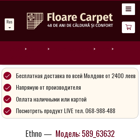
Главная
Russian
Новости
О
нас
Домой
Каталог
Распродажа ковров
Ethno
589_63632
Наши
ковры
Бесплатная доставка по всей Молдове от 2400 леев
Напрямую от производителя
Магия
Оплата наличными или картой
ковров
Посмотреть продукт LIVE тел. 068-988-488
Стань
партнером
Ethno —
Модель: 589_63632