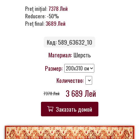
Контакты
Preț inițial:
7378 Лей
Reducere: -50%
Preț final:
3689 Лей
Код: 589_63632_10
Материал:
Шерсть
Размер:
Количество:
3 689 Лей
7378 Лей
Заказать домой