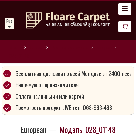
Главная
Russian
Новости
О
нас
Домой
Каталог
Распродажа ковров
European
028_01148
Наши
ковры
Бесплатная доставка по всей Молдове от 2400 леев
Напрямую от производителя
Магия
Оплата наличными или картой
ковров
Посмотреть продукт LIVE тел. 068-988-488
Стань
партнером
European —
Модель: 028_01148