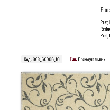
ковры
Flo
Preț i
Магия
Redu
Preț 
ковров
Код: 908_60006_10
Тип:
Прямоугольник
Стань
партнером
Контакты