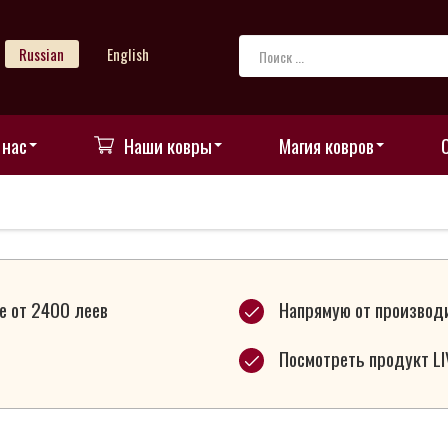
Russian
English
 нас
Наши ковры
Магия ковров
е от 2400 леев
Напрямую от производ
Посмотреть продукт LI