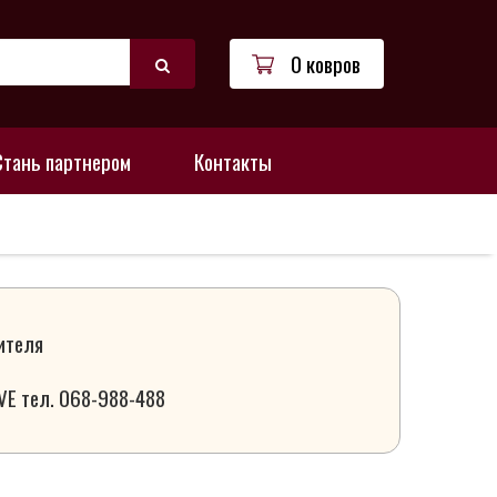
0 ковров
Стань партнером
Контакты
ителя
VE тел. 068-988-488