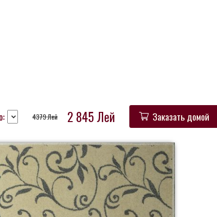
2 845 Лей
о:
Заказать домой
4379 Лей