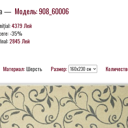
ra —
Модель: 908_60006
nițial:
4379 Лей
cere: -35%
final:
2845 Лей
Материал:
Шерсть
Размер:
Количеств