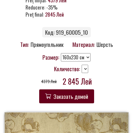
Preț inițial:
4379 Лей
Контакты
Reducere: -35%
Preț final:
2845 Лей
Код: 919_60005_10
Тип:
Прямоугольник
Материал:
Шерсть
Размер:
Количество:
2 845 Лей
4379 Лей
Заказать домой