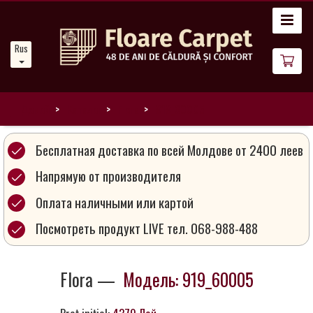
Главная
Russian
Новости
О
нас
Домой
Каталог
Flora
919_60005
Наши
Бесплатная доставка по всей Молдове от 2400 леев
ковры
Напрямую от производителя
Оплата наличными или картой
Магия
ковров
Посмотреть продукт LIVE тел. 068-988-488
Стань
Flora —
Модель: 919_60005
партнером