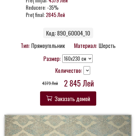
Preț inițial:
4379 Лей
Контакты
Reducere: -35%
Preț final:
2845 Лей
Код: 890_60004_10
Тип:
Прямоугольник
Материал:
Шерсть
Размер:
Количество:
2 845 Лей
4379 Лей
Заказать домой