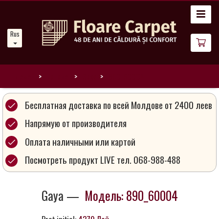
Главная
Russian
Новости
О
нас
Домой
Каталог
Gaya
890_60004
Наши
Бесплатная доставка по всей Молдове от 2400 леев
ковры
Напрямую от производителя
Оплата наличными или картой
Магия
ковров
Посмотреть продукт LIVE тел. 068-988-488
Стань
Gaya —
Модель: 890_60004
партнером