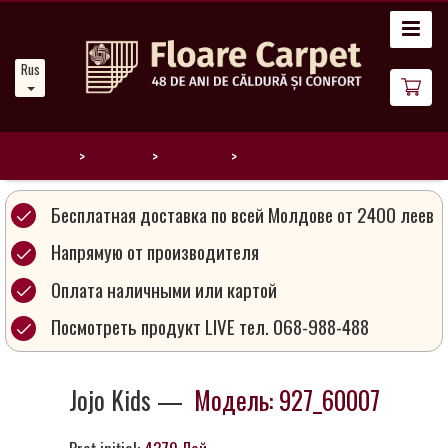
Главная
Russian
Новости
О
нас
Домой
Каталог
Jojo Kids
927_60007
Наши
Бесплатная доставка по всей Молдове от 2400 леев
ковры
Напрямую от производителя
Оплата наличными или картой
Магия
ковров
Посмотреть продукт LIVE тел. 068-988-488
Стань
Jojo Kids —
Модель: 927_60007
партнером