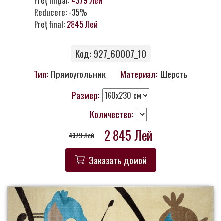
Preț inițial:
4379 Лей
Контакты
Reducere: -35%
Preț final:
2845 Лей
Код: 927_60007_10
Тип:
Прямоугольник
Материал:
Шерсть
Размер:
Количество:
2 845 Лей
4379 Лей
Заказать домой