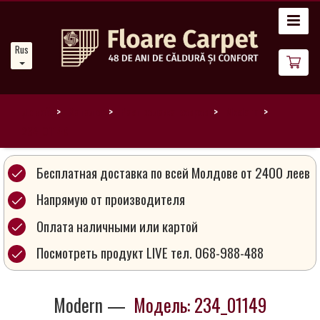
Главная
Russian
Новости
О
нас
Домой
Каталог
Распродажа ковров
Modern
234_01149
Наши
ковры
Бесплатная доставка по всей Молдове от 2400 леев
Напрямую от производителя
Магия
Оплата наличными или картой
ковров
Посмотреть продукт LIVE тел. 068-988-488
Стань
партнером
Modern —
Модель: 234_01149