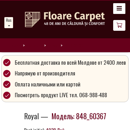
Главная
Russian
Новости
О
нас
Домой
Каталог
Royal
848_60367
Наши
Бесплатная доставка по всей Молдове от 2400 леев
ковры
Напрямую от производителя
Оплата наличными или картой
Магия
ковров
Посмотреть продукт LIVE тел. 068-988-488
Стань
Royal —
Модель: 848_60367
партнером