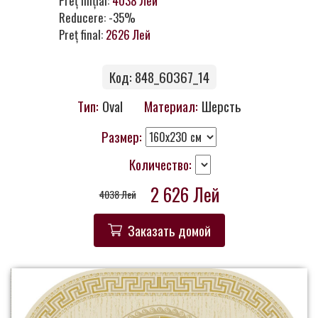
Preț inițial:
4038 Лей
Контакты
Reducere: -35%
Preț final:
2626 Лей
Код: 848_60367_14
Тип:
Oval
Материал:
Шерсть
Размер:
Количество:
2 626 Лей
4038 Лей
Заказать домой