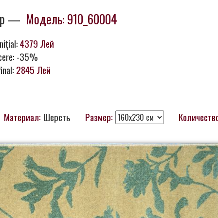
mp —
Модель: 910_60004
nițial:
4379 Лей
cere: -35%
final:
2845 Лей
Материал:
Шерсть
Размер:
Количество