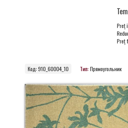
ковры
Te
Preț i
Магия
Redu
Preț 
ковров
Код: 910_60004_10
Тип:
Прямоугольник
Стань
партнером
Контакты