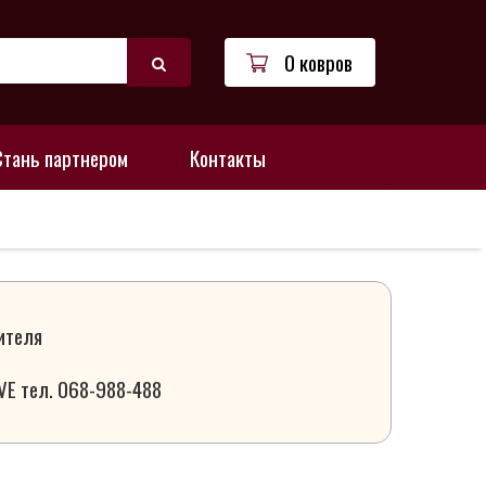
0 ковров
Стань партнером
Контакты
ителя
VE тел. 068-988-488