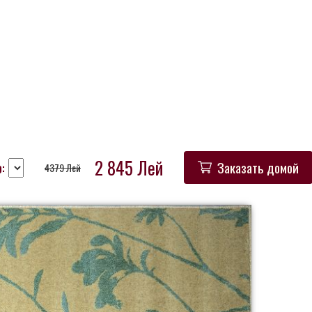
2 845 Лей
:
Заказать домой
4379 Лей