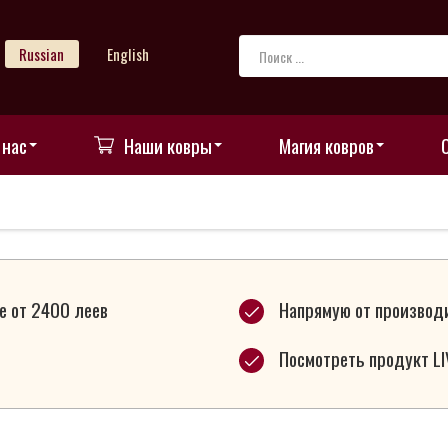
Russian
English
 нас
Наши ковры
Магия ковров
е от 2400 леев
Напрямую от производ
Посмотреть продукт LI