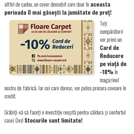
altfel de cadou, un covor deosebit care doar în
aceasta
perioada îl mai găsești la jumătate de preț!
Toți
cumpărătorii
vor primi un
Card de
Reducere
pe viață de
-10%
în
magazinul
nostru de fabrică. Iar cei care doresc, vor putea procura covoare în
credit.
Grăbiți-vă să faceți o investiție reușită pentru căldura și confortul
casei Dvs!
Stocurile sunt limitate!