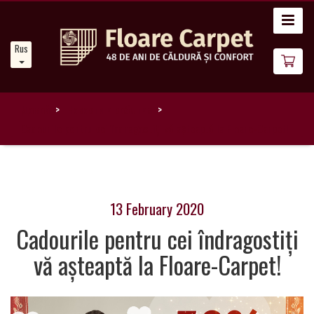
Главная
Russian
Новости
О
нас
Домой
Новости и события
Cadourile pentru cei îndragostiți vă așteaptă la Floare-Carpet!
Наши
ковры
13 February 2020
Магия
ковров
Cadourile pentru cei îndragostiți
vă așteaptă la Floare-Carpet!
Стань
партнером