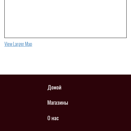
View Larger Map
Домой
Магазины
О нас