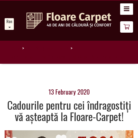
Acasă
Romanian
Noutăți
Despre
noi
Home
Noutăți și evenimente
Cadourile pentru cei îndragostiți vă așteaptă la Floare-Carpet!
Catalog
covoare
13 February 2020
Magia
Covoarelor
Cadourile pentru cei îndragostiți
vă așteaptă la Floare-Carpet!
Devino
Partener