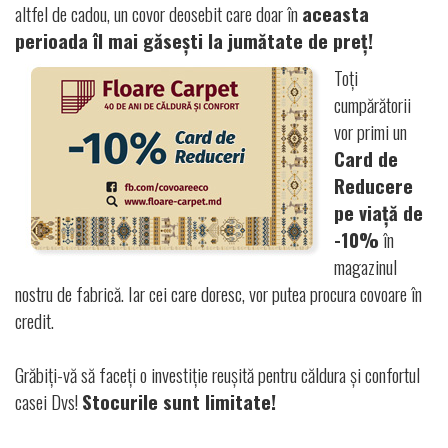
altfel de cadou, un covor deosebit care doar în
aceasta
perioada îl mai găsești la jumătate de preț!
Toți
cumpărătorii
vor primi un
Card de
Reducere
pe viață de
-10%
în
magazinul
nostru de fabrică. Iar cei care doresc, vor putea procura covoare în
credit.
Grăbiți-vă să faceți o investiție reușită pentru căldura și confortul
casei Dvs!
Stocurile sunt limitate!