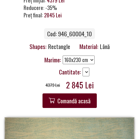
Preț inițial:
4379 Lei
a
Reducere: -35%
Partner
Preț final:
2845 Lei
Get
Cod: 946_60004_10
in
Touch
Shapes:
Rectangle
Material:
Lână
Marime:
Cantitate:
2 845 Lei
4379 Lei
Comandă acasă