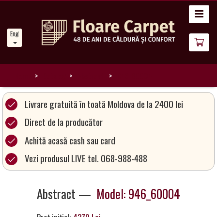
Home
English
News
About
Us
Home
Catalog
Abstract
946_60004
Our
Livrare gratuită în toată Moldova de la 2400 lei
Carpets
Direct de la producător
Achită acasă cash sau card
Carpet
Magic
Vezi produsul LIVE tel. 068-988-488
&
Care
Abstract —
Model: 946_60004
Become