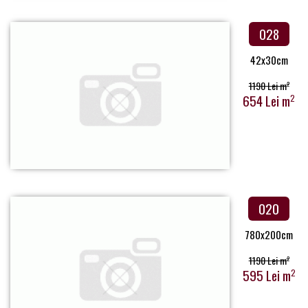
028
42x30cm
1190 Lei m
2
654 Lei m
2
020
780x200cm
1190 Lei m
2
595 Lei m
2