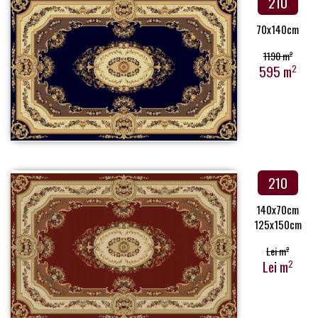
210
70x140cm
1190 m
2
595 m
2
210
140x70cm
125x150cm
Lei m
2
Lei m
2