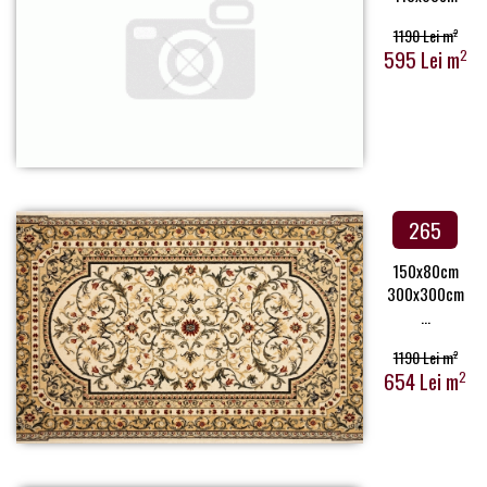
1190 Lei m
2
595 Lei m
2
265
150x80cm
300x300cm
...
1190 Lei m
2
654 Lei m
2