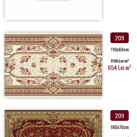
209
110x60cm
1190 Lei m
2
654 Lei m
2
209
180x70cm