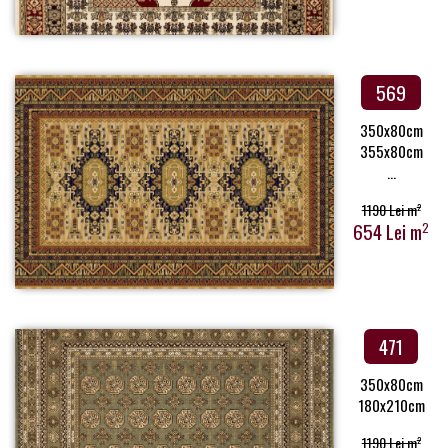
569
350x80cm
355x80cm
...
1190 Lei m
2
654 Lei m
2
471
350x80cm
180x210cm
1190 Lei m
2