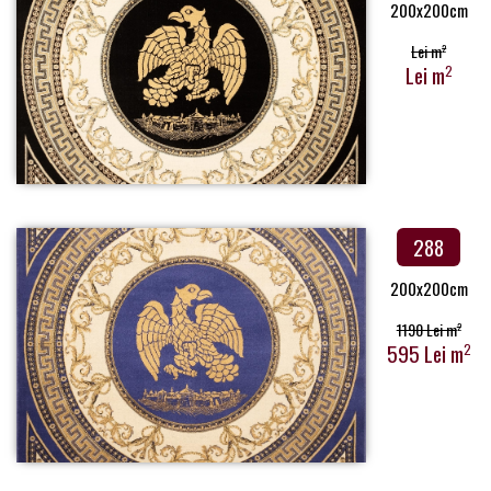
200x200cm
Lei m
2
Lei m
2
288
200x200cm
1190 Lei m
2
595 Lei m
2