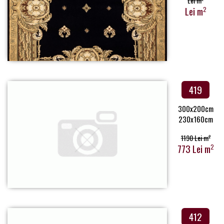
Lei m
Lei m
2
419
300x200cm
230x160cm
1190 Lei m
2
773 Lei m
2
412