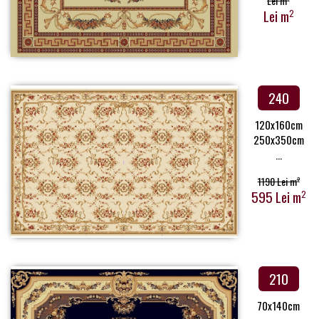
Lei m
Lei m
2
240
120x160cm
250x350cm
...
1190 Lei m
2
595 Lei m
2
210
70x140cm