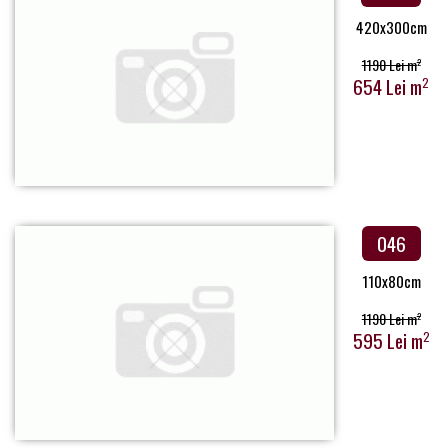
420x300cm
1190 Lei m
2
654 Lei m
2
046
110x80cm
1190 Lei m
2
595 Lei m
2