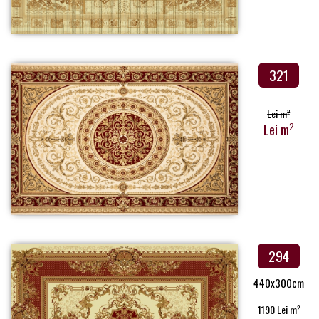
321
Lei m
2
Lei m
2
294
440x300cm
1190 Lei m
2