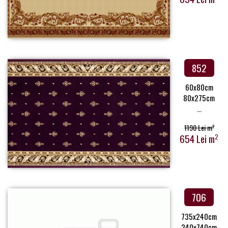
852
60x80cm
80x275cm
...
1190 Lei m
2
654 Lei m
2
706
735x240cm
240x740cm