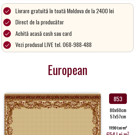
a
Livrare gratuită în toată Moldova de la 2400 lei
Partner
Direct de la producător
Get
in
Achită acasă cash sau card
Touch
Vezi produsul LIVE tel. 068-988-488
European
853
80x60cm
57x57cm
1190 Lei m
2
654 Lei m
2