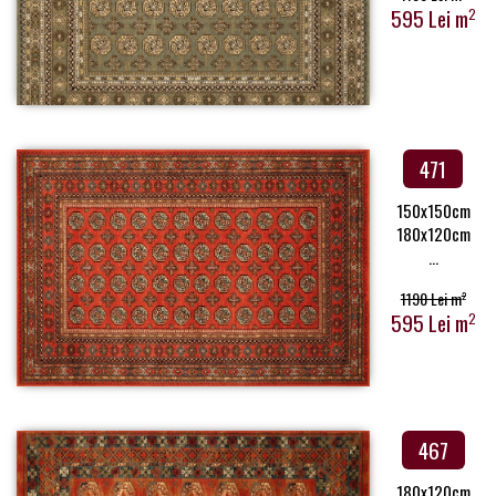
595 Lei m
2
471
150x150cm
180x120cm
...
1190 Lei m
2
595 Lei m
2
467
180x120cm