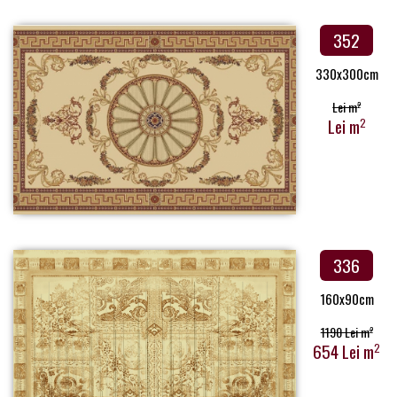
352
330x300cm
Lei m
2
Lei m
2
336
160x90cm
1190 Lei m
2
654 Lei m
2