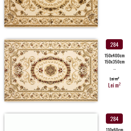
284
150x400cm
150x350cm
...
Lei m
2
Lei m
2
284
110x60cm