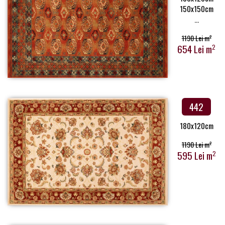
150x150cm
...
1190 Lei m
2
654 Lei m
2
442
180x120cm
1190 Lei m
2
595 Lei m
2