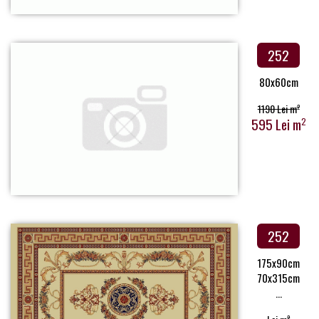
252
80x60cm
1190 Lei m
2
595 Lei m
2
252
175x90cm
70x315cm
...
2