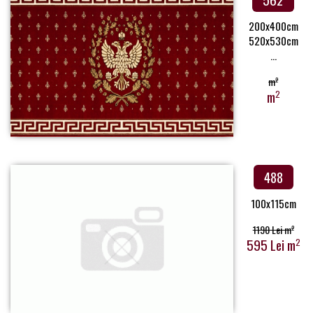
200x400cm
520x530cm
...
m
2
m
2
488
100x115cm
1190 Lei m
2
595 Lei m
2