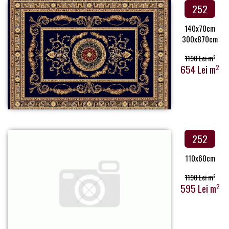
252
140x70cm
300x870cm
1190 Lei m
2
654 Lei m
2
252
110x60cm
1190 Lei m
2
595 Lei m
2