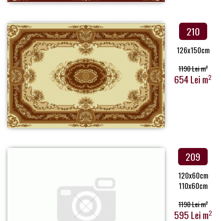
210
126x150cm
1190 Lei m
2
654 Lei m
2
209
120x60cm
110x60cm
1190 Lei m
2
595 Lei m
2