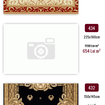
434
225x160cm
1190 Lei m
2
654 Lei m
2
432
150x145cm
2