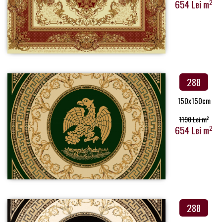
654 Lei m
2
288
150x150cm
1190 Lei m
2
654 Lei m
2
288