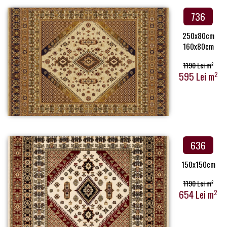
736
250x80cm
160x80cm
1190 Lei m
2
595 Lei m
2
636
150x150cm
1190 Lei m
2
654 Lei m
2