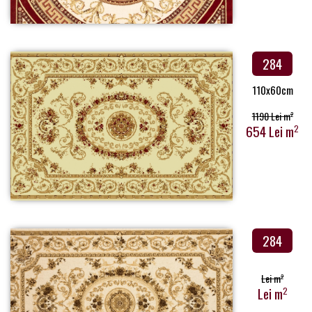
284
110x60cm
1190 Lei m
2
654 Lei m
2
284
Lei m
2
Lei m
2