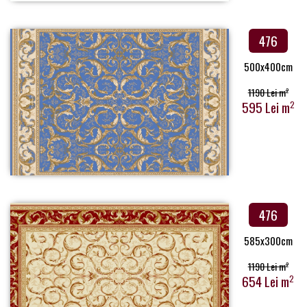
476
500x400cm
1190 Lei m
2
595 Lei m
2
476
585x300cm
1190 Lei m
2
654 Lei m
2