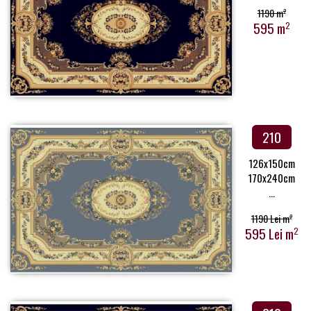
1190 m
2
595 m
2
210
126x150cm
170x240cm
...
1190 Lei m
2
595 Lei m
2