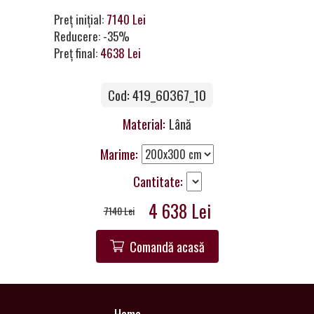
a
Preț inițial:
7140 Lei
Partner
Reducere: -35%
Preț final:
4638 Lei
Get
in
Touch
Cod: 419_60367_10
Material:
Lână
Marime:
Cantitate:
4 638 Lei
7140 Lei
Comandă acasă
Home