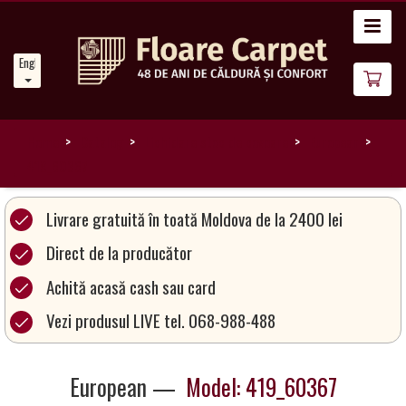
Home
English
News
About
Us
Home
Catalog
Lichidare stoc de covoare
European
419_60367
Our
Carpets
Livrare gratuită în toată Moldova de la 2400 lei
Direct de la producător
Carpet
Achită acasă cash sau card
Magic
&
Vezi produsul LIVE tel. 068-988-488
Care
European —
Model: 419_60367
Become