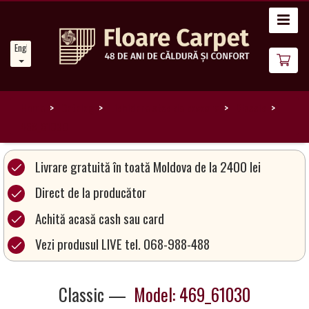
Home
English
News
About
Us
Home
Catalog
Lichidare stoc de covoare
Classic
469_61030
Our
Carpets
Livrare gratuită în toată Moldova de la 2400 lei
Direct de la producător
Carpet
Achită acasă cash sau card
Magic
&
Vezi produsul LIVE tel. 068-988-488
Care
Classic —
Model: 469_61030
Become