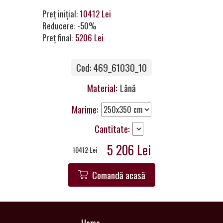
a
Preț inițial:
10412 Lei
Partner
Reducere: -50%
Preț final:
5206 Lei
Get
in
Touch
Cod: 469_61030_10
Material:
Lână
Marime:
Cantitate:
5 206 Lei
10412 Lei
Comandă acasă
Home