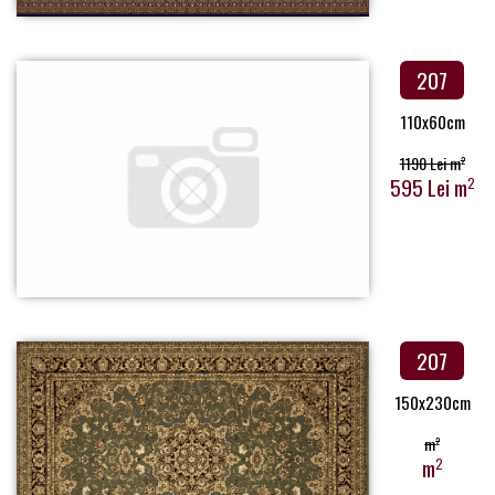
207
110x60cm
1190 Lei m
2
595 Lei m
2
207
150x230cm
m
2
m
2