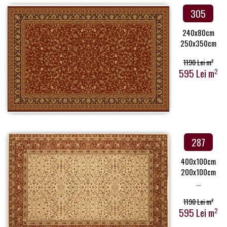
305
240x80cm
250x350cm
1190 Lei m
2
595 Lei m
2
287
400x100cm
200x100cm
...
1190 Lei m
2
595 Lei m
2