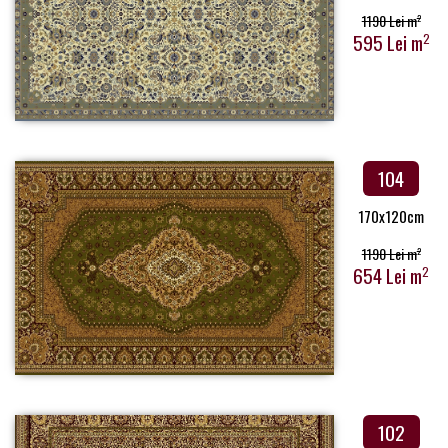
1190 Lei m
2
595 Lei m
2
104
170x120cm
1190 Lei m
2
654 Lei m
2
102