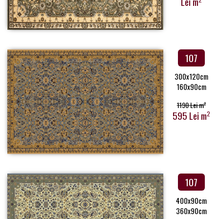
Lei m
107
300x120cm
160x90cm
1190 Lei m
2
595 Lei m
2
107
400x90cm
360x90cm