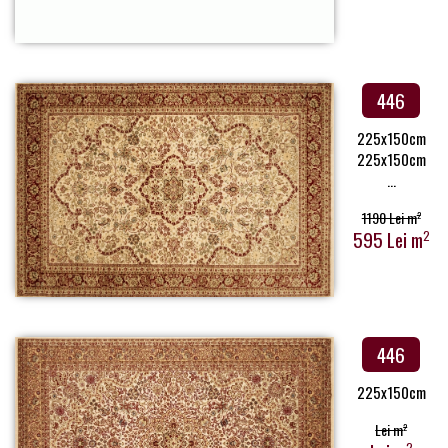
446
225x150cm
225x150cm
...
1190 Lei m
2
595 Lei m
2
446
225x150cm
Lei m
2
2