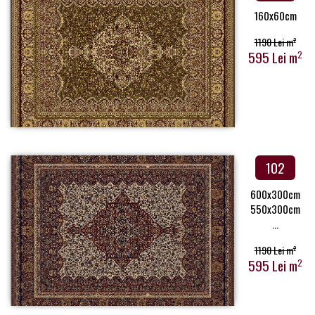
160x60cm
1190 Lei m
2
595 Lei m
2
102
600x300cm
550x300cm
...
1190 Lei m
2
595 Lei m
2