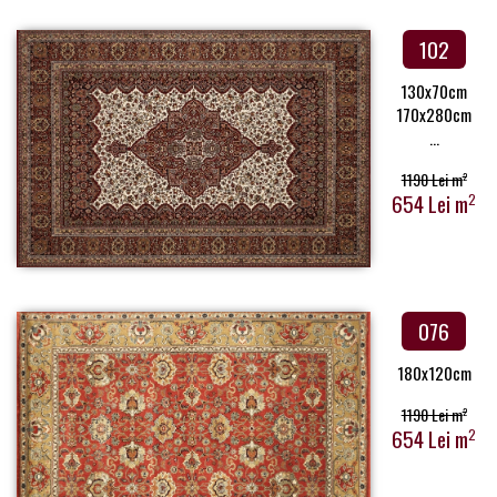
102
130x70cm
170x280cm
...
1190 Lei m
2
654 Lei m
2
076
180x120cm
1190 Lei m
2
654 Lei m
2