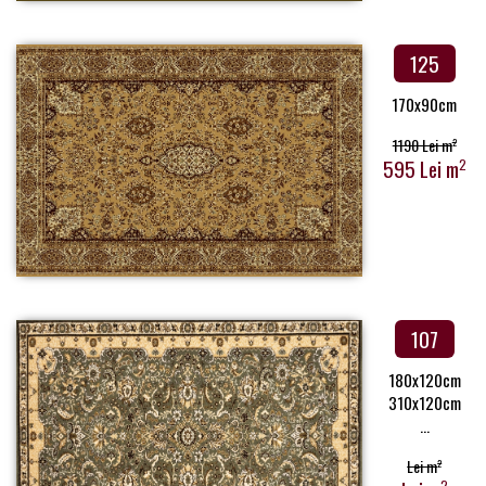
125
170x90cm
1190 Lei m
2
595 Lei m
2
107
180x120cm
310x120cm
...
Lei m
2
2