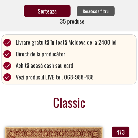
a
Resetează filtru
Partner
35 produse
Get
in
Touch
Livrare gratuită în toată Moldova de la 2400 lei
Direct de la producător
Achită acasă cash sau card
Vezi produsul LIVE tel. 068-988-488
Classic
473