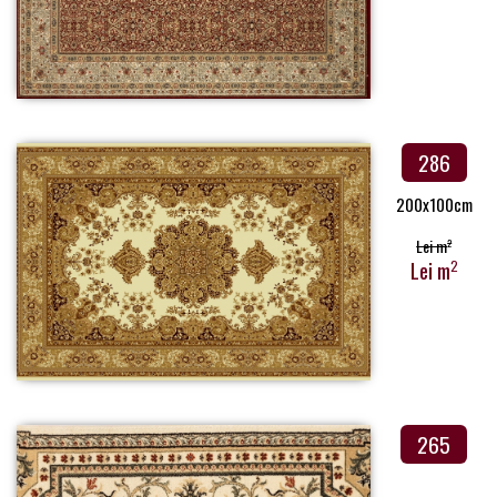
286
200x100cm
Lei m
2
Lei m
2
265