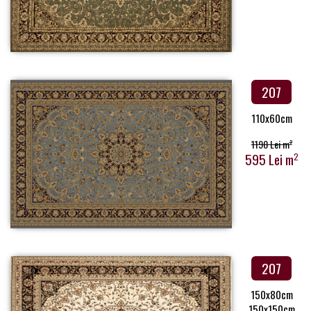
207
110x60cm
1190 Lei m
2
595 Lei m
2
207
150x80cm
150x150cm