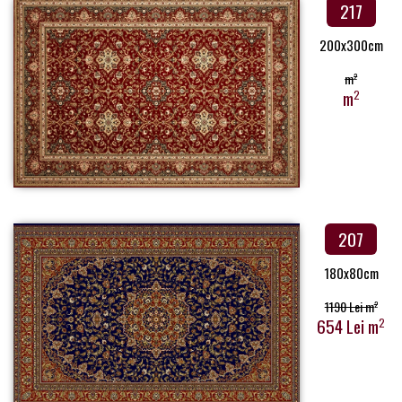
217
200x300cm
m
2
m
2
207
180x80cm
1190 Lei m
2
654 Lei m
2