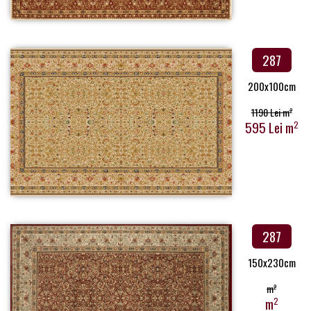
287
200x100cm
1190 Lei m
2
595 Lei m
2
287
150x230cm
m
2
m
2