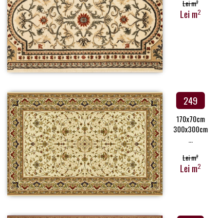
Lei m
2
Lei m
2
249
170x70cm
300x300cm
...
Lei m
2
Lei m
2