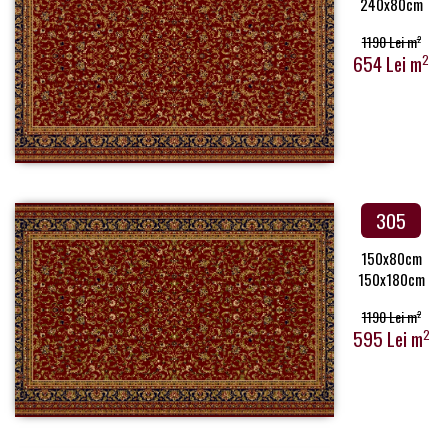
240x80cm
1190 Lei m
2
654 Lei m
2
305
150x80cm
150x180cm
1190 Lei m
2
595 Lei m
2