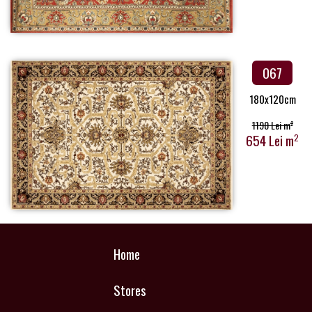
067
180x120cm
1190 Lei m
2
654 Lei m
2
Home
Stores