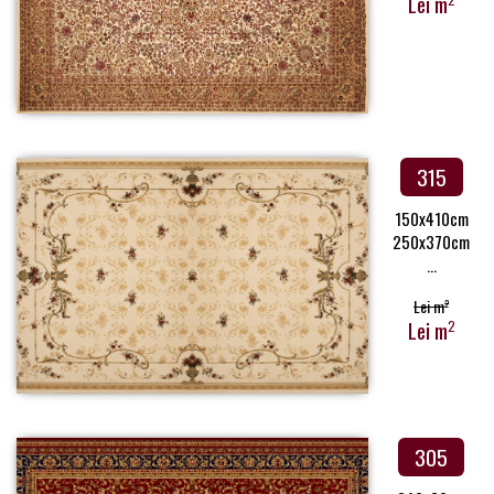
Lei m
315
150x410cm
250x370cm
...
Lei m
2
Lei m
2
305