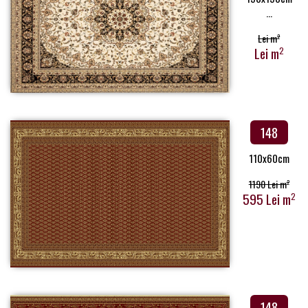
...
Lei m
2
Lei m
2
148
110x60cm
1190 Lei m
2
595 Lei m
2
148