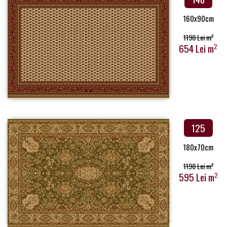
160x90cm
1190 Lei m
2
654 Lei m
2
125
180x70cm
1190 Lei m
2
595 Lei m
2