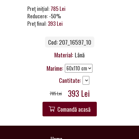
a
Preț inițial:
785 Lei
Partner
Reducere: -50%
Preț final:
393 Lei
Get
in
Touch
Cod: 207_16597_10
Material:
Lână
Marime:
Cantitate:
393 Lei
785 Lei
Comandă acasă
Home