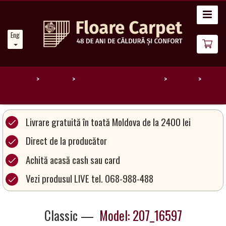
Home
English
News
About
Us
Home
Catalog
Lichidare stoc de covoare
Classic
207_16597
Our
Carpets
Livrare gratuită în toată Moldova de la 2400 lei
Direct de la producător
Carpet
Achită acasă cash sau card
Magic
&
Vezi produsul LIVE tel. 068-988-488
Care
Classic —
Model: 207_16597
Become