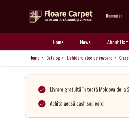
Romanian
Home
Home
News
About Us
News
Home
Catalog
Lichidare stoc de covoare
Class
About
Us
Livrare gratuită în toată Moldova de la 
Achită acasă cash sau card
Our