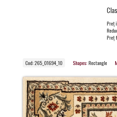
Carpets
Cla
Preț i
Carpet
Redu
Preț f
Magic
&
Care
Cod: 265_01694_10
Shapes:
Rectangle
M
Become
a
Partner