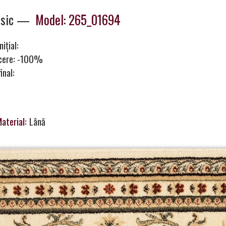
ssic —
Model: 265_01694
nițial:
cere: -100%
inal:
aterial:
Lână