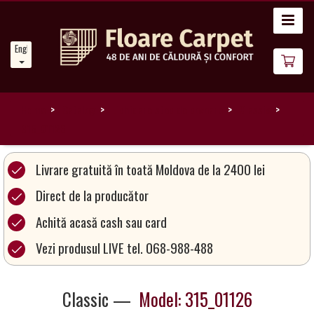
Home
English
News
About
Us
Home
Catalog
Lichidare stoc de covoare
Classic
315_01126
Our
Carpets
Livrare gratuită în toată Moldova de la 2400 lei
Direct de la producător
Carpet
Achită acasă cash sau card
Magic
&
Vezi produsul LIVE tel. 068-988-488
Care
Classic —
Model: 315_01126
Become