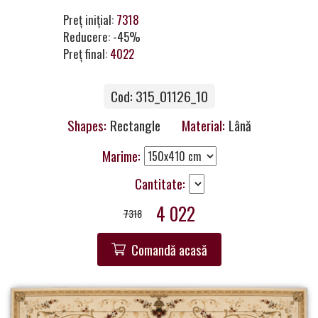
a
Preț inițial:
7318
Partner
Reducere: -45%
Preț final:
4022
Get
in
Touch
Cod: 315_01126_10
Shapes:
Rectangle
Material:
Lână
Marime:
Cantitate:
4 022
7318
Comandă acasă