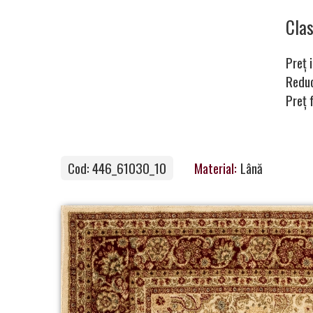
Carpets
Cla
Preț i
Carpet
Redu
Preț 
Magic
&
Care
Cod: 446_61030_10
Material:
Lână
Become
a
Partner