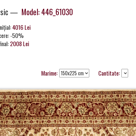
ssic —
Model: 446_61030
nițial:
4016 Lei
cere: -50%
final:
2008 Lei
Marime:
Cantitate: