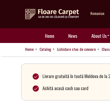
Romanian
Home
Home
News
About Us
News
Home
Catalog
Lichidare stoc de covoare
Class
About
Us
Livrare gratuită în toată Moldova de la 
Achită acasă cash sau card
Our