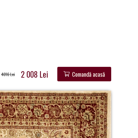
2 008 Lei
Comandă acasă
4016 Lei