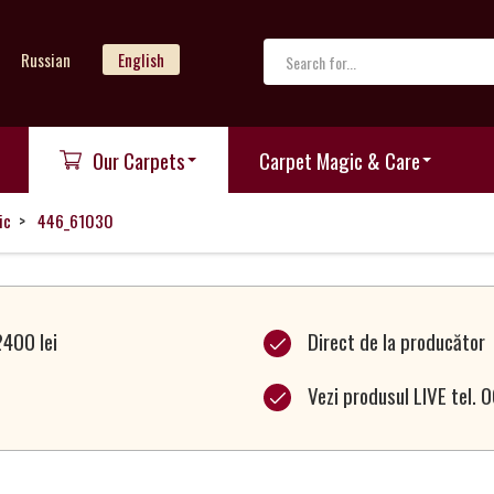
Russian
English
Our Carpets
Carpet Magic & Care
ic
446_61030
2400 lei
Direct de la producător
Vezi produsul LIVE tel.