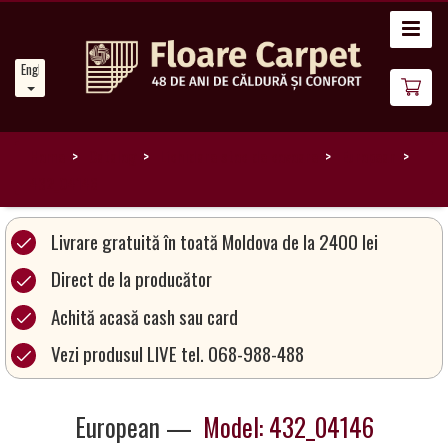
Home
English
News
About
Us
Home
Catalog
Lichidare stoc de covoare
European
432_04146
Our
Carpets
Livrare gratuită în toată Moldova de la 2400 lei
Direct de la producător
Carpet
Achită acasă cash sau card
Magic
&
Vezi produsul LIVE tel. 068-988-488
Care
European —
Model: 432_04146
Become