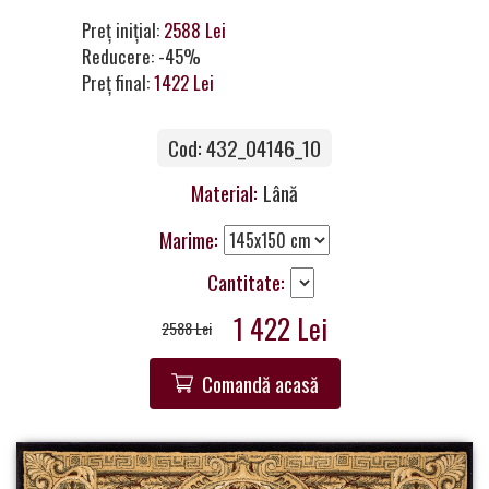
a
Preț inițial:
2588 Lei
Partner
Reducere: -45%
Preț final:
1422 Lei
Get
in
Touch
Cod: 432_04146_10
Material:
Lână
Marime:
Cantitate:
1 422 Lei
2588 Lei
Comandă acasă