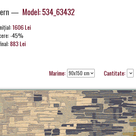
dern —
Model: 534_63432
nițial:
1606 Lei
cere: -45%
final:
883 Lei
Marime:
Cantitate: