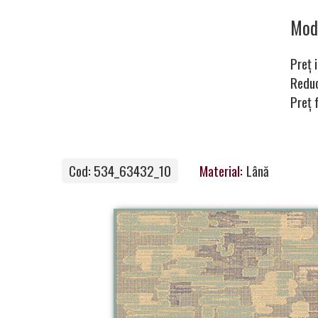
Carpets
Mo
Preț i
Carpet
Redu
Preț 
Magic
&
Care
Cod: 534_63432_10
Material:
Lână
Become
a
Partner