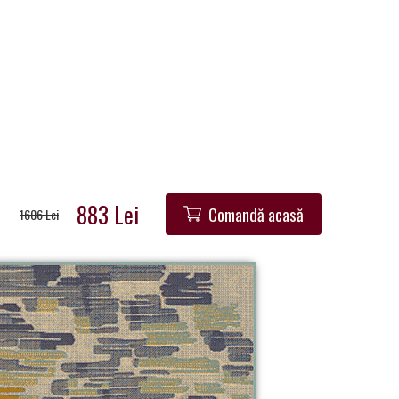
883 Lei
Comandă acasă
1606 Lei