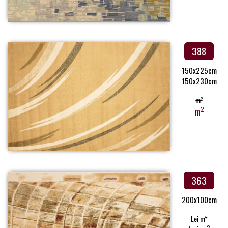
388
150x225cm
150x230cm
m
2
m
2
363
200x100cm
Lei m
2
2