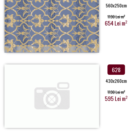
560x250cm
1190 Lei m
2
654 Lei m
2
628
430x260cm
1190 Lei m
2
595 Lei m
2