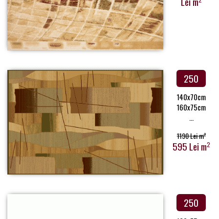
Lei m
250
140x70cm
160x75cm
...
1190 Lei m
2
595 Lei m
2
250