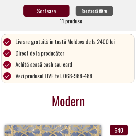
a
Resetează filtru
Partner
11 produse
Get
in
Touch
Livrare gratuită în toată Moldova de la 2400 lei
Direct de la producător
Achită acasă cash sau card
Vezi produsul LIVE tel. 068-988-488
Modern
640