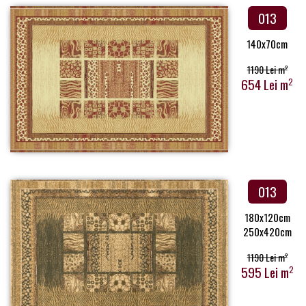
013
140x70cm
1190 Lei m
2
654 Lei m
2
013
180x120cm
250x420cm
1190 Lei m
2
595 Lei m
2