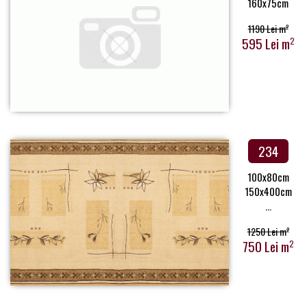
160x75cm
1190 Lei m
2
595 Lei m
2
234
100x80cm
150x400cm
...
1250 Lei m
2
750 Lei m
2