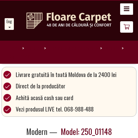
Home
English
News
About
Us
Home
Catalog
Lichidare stoc de covoare
Modern
250_01148
Our
Carpets
Livrare gratuită în toată Moldova de la 2400 lei
Direct de la producător
Carpet
Achită acasă cash sau card
Magic
&
Vezi produsul LIVE tel. 068-988-488
Care
Modern —
Model: 250_01148
Become