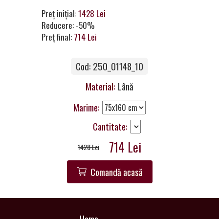
a
Preț inițial:
1428 Lei
Partner
Reducere: -50%
Preț final:
714 Lei
Get
in
Touch
Cod: 250_01148_10
Material:
Lână
Marime:
Cantitate:
714 Lei
1428 Lei
Comandă acasă
Home