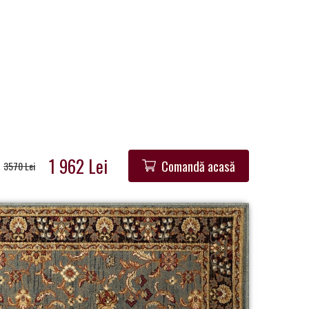
1 962 Lei
Comandă acasă
3570 Lei