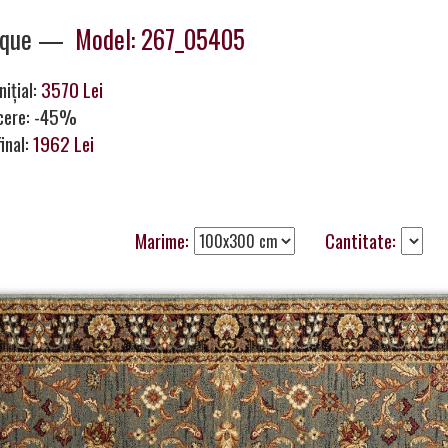
ique —
Model: 267_05405
nițial:
3570 Lei
cere: -45%
final:
1962 Lei
Marime:
Cantitate: