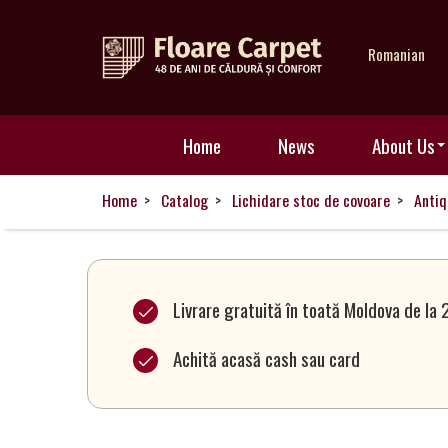
Romanian
Home
Home
News
About Us
News
Home
Catalog
Lichidare stoc de covoare
Antiq
About
Us
Livrare gratuită în toată Moldova de la 
Achită acasă cash sau card
Our