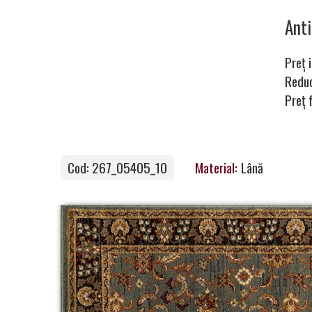
Carpets
Ant
Preț i
Carpet
Redu
Preț 
Magic
&
Care
Cod: 267_05405_10
Material:
Lână
Become
a
Partner