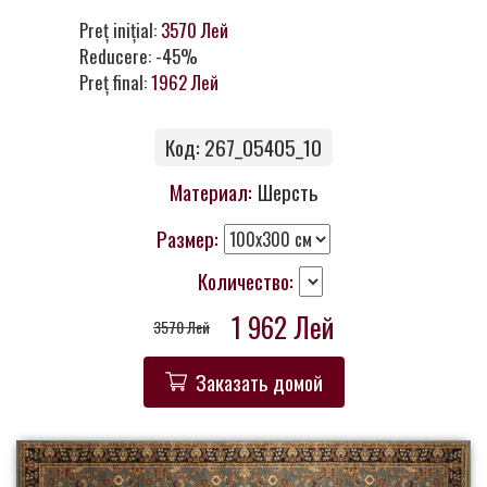
Контакты
Preț inițial:
3570 Лей
Reducere: -45%
Preț final:
1962 Лей
Код: 267_05405_10
Материал:
Шерсть
Размер:
Количество:
1 962 Лей
3570 Лей
Заказать домой