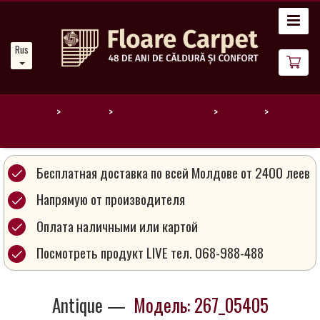
Главная
Russian
Новости
О
нас
Домой
Каталог
Распродажа ковров
Antique
267_05405
Наши
ковры
Бесплатная доставка по всей Молдове от 2400 леев
Напрямую от производителя
Магия
Оплата наличными или картой
ковров
Посмотреть продукт LIVE тел. 068-988-488
Стань
партнером
Antique —
Модель: 267_05405