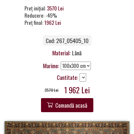
Contacte
Preț inițial:
3570 Lei
Reducere: -45%
Preț final:
1962 Lei
Cod: 267_05405_10
Material:
Lână
Marime:
Cantitate:
1 962 Lei
3570 Lei
Comandă acasă