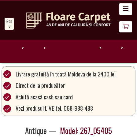
Acasă
Romanian
Noutăți
Despre
noi
Home
Catalog
Lichidare stoc de covoare
Antique
267_05405
Catalog
covoare
Livrare gratuită în toată Moldova de la 2400 lei
Direct de la producător
Magia
Achită acasă cash sau card
Covoarelor
Vezi produsul LIVE tel. 068-988-488
Devino
Partener
Antique —
Model: 267_05405