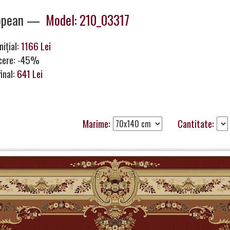
opean —
Model: 210_03317
nițial:
1166 Lei
cere: -45%
final:
641 Lei
Marime:
Cantitate: