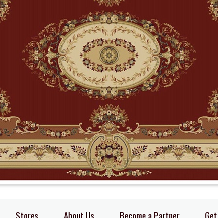
Stores
About Us
Become a Partner
Get