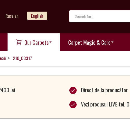
Russian
English
Our Carpets
Carpet Magic & Care
ean
210_03317
2400 lei
Direct de la producător
Vezi produsul LIVE tel.