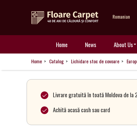
Romanian
Home
Home
News
About Us
News
Home
Catalog
Lichidare stoc de covoare
Europ
About
Us
Livrare gratuită în toată Moldova de la 
Achită acasă cash sau card
Our