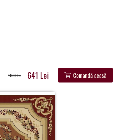
641 Lei
Comandă acasă
1166 Lei