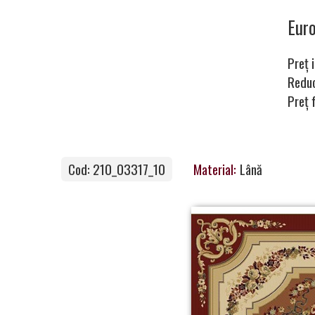
Carpets
Eur
Preț i
Carpet
Redu
Preț 
Magic
&
Care
Cod: 210_03317_10
Material:
Lână
Become
a
Partner