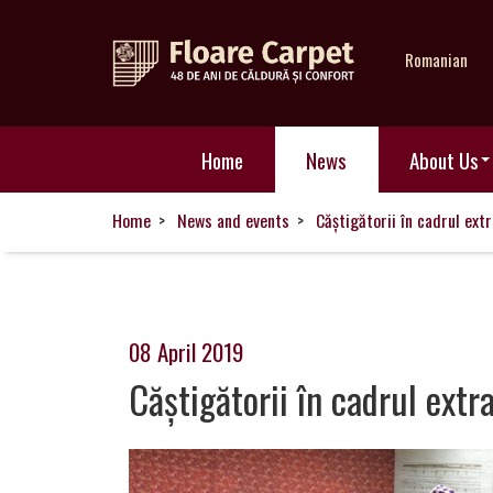
Romanian
Home
Home
News
About Us
News
Home
News and events
Căștigătorii în cadrul ext
About
Us
08 April 2019
Căștigătorii în cadrul extr
Our