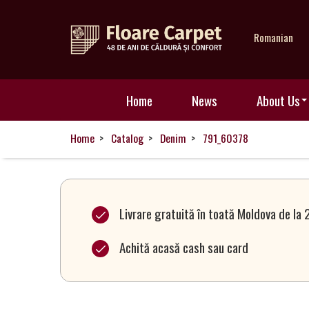
Romanian
Home
Home
News
About Us
News
Home
Catalog
Denim
791_60378
About
Us
Livrare gratuită în toată Moldova de la 
Achită acasă cash sau card
Our