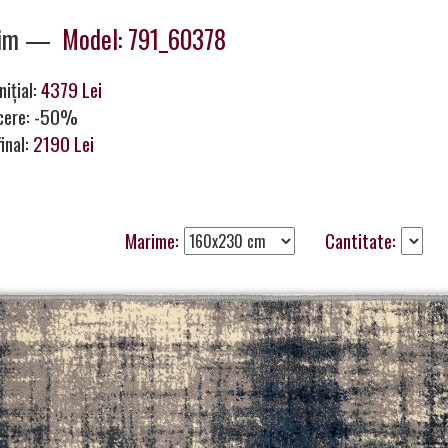
nim —
Model: 791_60378
nițial:
4379 Lei
cere: -50%
final:
2190 Lei
Marime:
Cantitate: