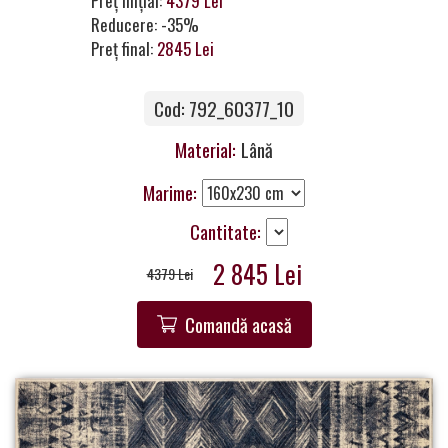
Preț inițial:
4379 Lei
a
Reducere: -35%
Partner
Preț final:
2845 Lei
Get
Cod: 792_60377_10
in
Touch
Material:
Lână
Marime:
Cantitate:
2 845 Lei
4379 Lei
Comandă acasă