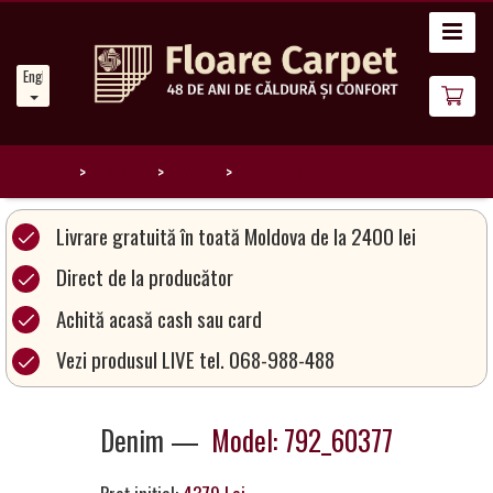
Home
English
News
About
Us
Home
Catalog
Denim
792_60377
Our
Livrare gratuită în toată Moldova de la 2400 lei
Carpets
Direct de la producător
Achită acasă cash sau card
Carpet
Magic
Vezi produsul LIVE tel. 068-988-488
&
Care
Denim —
Model: 792_60377
Become