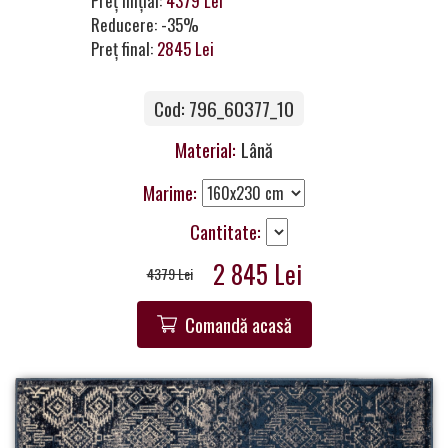
Preț inițial:
4379 Lei
a
Reducere: -35%
Partner
Preț final:
2845 Lei
Get
Cod: 796_60377_10
in
Touch
Material:
Lână
Marime:
Cantitate:
2 845 Lei
4379 Lei
Comandă acasă