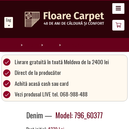
Home
English
News
About
Us
Home
Catalog
Denim
796_60377
Our
Livrare gratuită în toată Moldova de la 2400 lei
Carpets
Direct de la producător
Achită acasă cash sau card
Carpet
Magic
Vezi produsul LIVE tel. 068-988-488
&
Care
Denim —
Model: 796_60377
Become