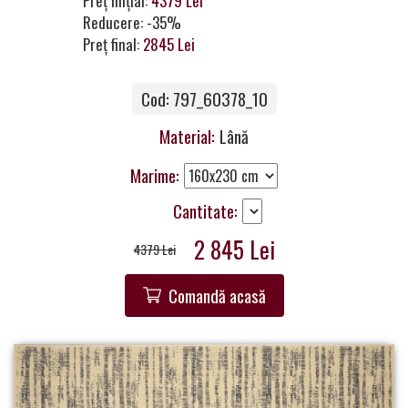
Preț inițial:
4379 Lei
a
Reducere: -35%
Partner
Preț final:
2845 Lei
Get
Cod: 797_60378_10
in
Touch
Material:
Lână
Marime:
Cantitate:
2 845 Lei
4379 Lei
Comandă acasă