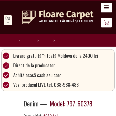
Home
English
News
About
Us
Home
Catalog
Denim
797_60378
Our
Livrare gratuită în toată Moldova de la 2400 lei
Carpets
Direct de la producător
Achită acasă cash sau card
Carpet
Magic
Vezi produsul LIVE tel. 068-988-488
&
Care
Denim —
Model: 797_60378
Become