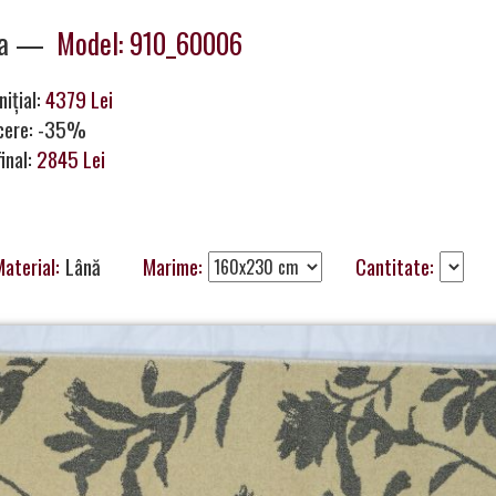
ra —
Model: 910_60006
nițial:
4379 Lei
cere: -35%
final:
2845 Lei
aterial:
Lână
Marime:
Cantitate: