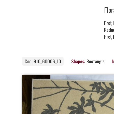
Carpets
Flo
Preț i
Carpet
Redu
Preț 
Magic
&
Care
Cod: 910_60006_10
Shapes:
Rectangle
M
Become
a
Partner