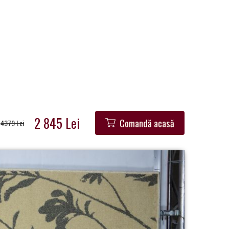
2 845 Lei
Comandă acasă
4379 Lei