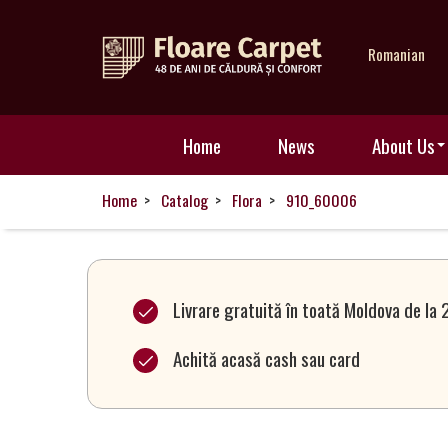
Romanian
Home
Home
News
About Us
News
Home
Catalog
Flora
910_60006
About
Us
Livrare gratuită în toată Moldova de la 
Achită acasă cash sau card
Our