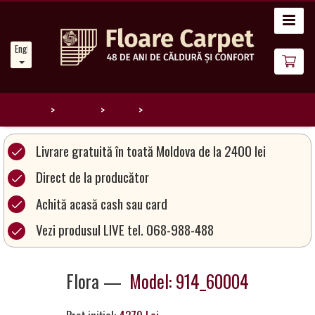
Home
English
News
About
Us
Home
Catalog
Flora
914_60004
Our
Livrare gratuită în toată Moldova de la 2400 lei
Carpets
Direct de la producător
Achită acasă cash sau card
Carpet
Magic
Vezi produsul LIVE tel. 068-988-488
&
Care
Flora —
Model: 914_60004
Become