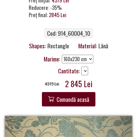
Preț inițial:
4379 Lei
a
Reducere: -35%
Partner
Preț final:
2845 Lei
Get
Cod: 914_60004_10
in
Touch
Shapes:
Rectangle
Material:
Lână
Marime:
Cantitate:
2 845 Lei
4379 Lei
Comandă acasă