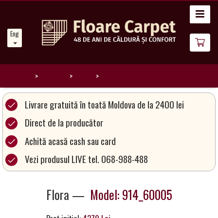
Home
English
News
About
Us
Home
Catalog
Flora
914_60005
Our
Livrare gratuită în toată Moldova de la 2400 lei
Carpets
Direct de la producător
Achită acasă cash sau card
Carpet
Magic
Vezi produsul LIVE tel. 068-988-488
&
Care
Flora —
Model: 914_60005
Become