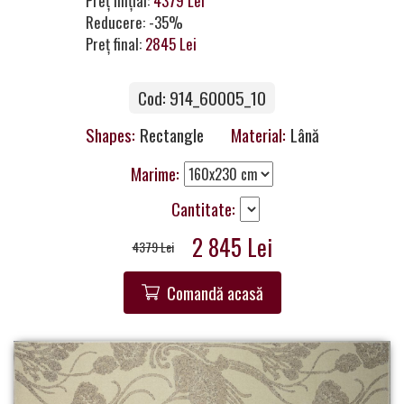
Preț inițial:
4379 Lei
a
Reducere: -35%
Partner
Preț final:
2845 Lei
Get
Cod: 914_60005_10
in
Touch
Shapes:
Rectangle
Material:
Lână
Marime:
Cantitate:
2 845 Lei
4379 Lei
Comandă acasă