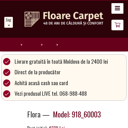
Home
English
News
About
Us
Home
Catalog
Flora
918_60003
Our
Livrare gratuită în toată Moldova de la 2400 lei
Carpets
Direct de la producător
Achită acasă cash sau card
Carpet
Magic
Vezi produsul LIVE tel. 068-988-488
&
Care
Flora —
Model: 918_60003
Become