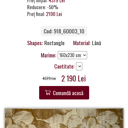
Preț inițial:
4379 Lei
a
Reducere: -50%
Partner
Preț final:
2190 Lei
Get
Cod: 918_60003_10
in
Touch
Shapes:
Rectangle
Material:
Lână
Marime:
Cantitate:
2 190 Lei
4379 Lei
Comandă acasă