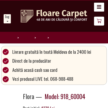
Home
English
News
About
Us
Home
Catalog
Flora
918_60004
Our
Livrare gratuită în toată Moldova de la 2400 lei
Carpets
Direct de la producător
Achită acasă cash sau card
Carpet
Magic
Vezi produsul LIVE tel. 068-988-488
&
Care
Flora —
Model: 918_60004
Become