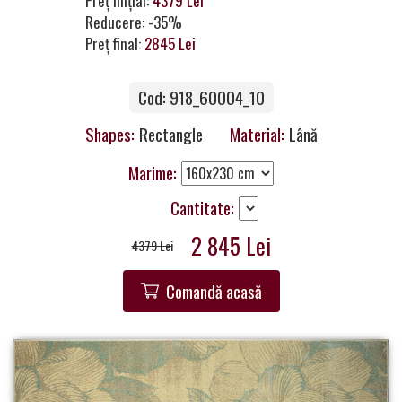
Preț inițial:
4379 Lei
a
Reducere: -35%
Partner
Preț final:
2845 Lei
Get
Cod: 918_60004_10
in
Touch
Shapes:
Rectangle
Material:
Lână
Marime:
Cantitate:
2 845 Lei
4379 Lei
Comandă acasă