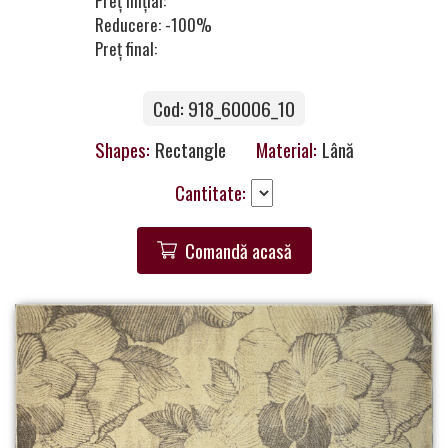
Preț inițial:
a
Reducere: -100%
Partner
Preț final:
Get
Cod: 918_60006_10
in
Touch
Shapes:
Rectangle
Material:
Lână
Cantitate:
Comandă acasă