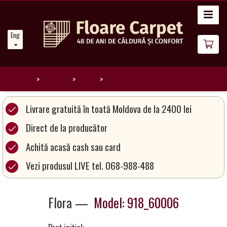
Home
English
News
About
Us
Home
Catalog
Flora
918_60006
Our
Livrare gratuită în toată Moldova de la 2400 lei
Carpets
Direct de la producător
Achită acasă cash sau card
Carpet
Magic
Vezi produsul LIVE tel. 068-988-488
&
Care
Flora —
Model: 918_60006
Become