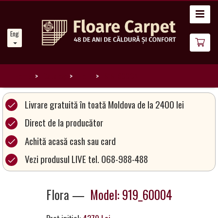
Home
English
News
About
Us
Home
Catalog
Flora
919_60004
Our
Livrare gratuită în toată Moldova de la 2400 lei
Carpets
Direct de la producător
Achită acasă cash sau card
Carpet
Magic
Vezi produsul LIVE tel. 068-988-488
&
Care
Flora —
Model: 919_60004
Become