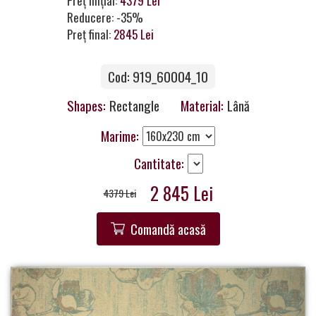
Preț inițial:
4379 Lei
a
Reducere: -35%
Partner
Preț final:
2845 Lei
Get
Cod: 919_60004_10
in
Touch
Shapes:
Rectangle
Material:
Lână
Marime:
Cantitate:
2 845 Lei
4379 Lei
Comandă acasă