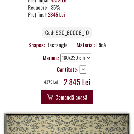
Preț inițial:
4379 Lei
a
Reducere: -35%
Partner
Preț final:
2845 Lei
Get
Cod: 920_60006_10
in
Touch
Shapes:
Rectangle
Material:
Lână
Marime:
Cantitate:
2 845 Lei
4379 Lei
Comandă acasă