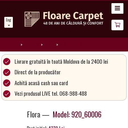
Home
English
News
About
Us
Home
Catalog
Flora
920_60006
Our
Livrare gratuită în toată Moldova de la 2400 lei
Carpets
Direct de la producător
Achită acasă cash sau card
Carpet
Magic
Vezi produsul LIVE tel. 068-988-488
&
Care
Flora —
Model: 920_60006
Become