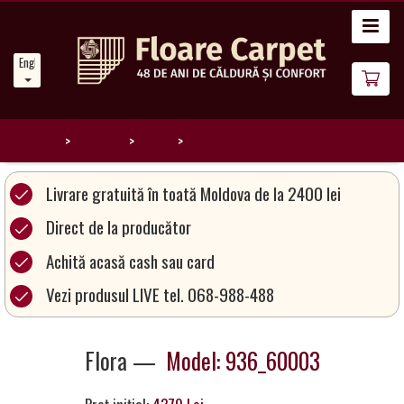
Home
English
News
About
Us
Home
Catalog
Flora
936_60003
Our
Livrare gratuită în toată Moldova de la 2400 lei
Carpets
Direct de la producător
Achită acasă cash sau card
Carpet
Magic
Vezi produsul LIVE tel. 068-988-488
&
Care
Flora —
Model: 936_60003
Become