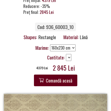
Preț inițial:
4379 Lei
a
Reducere: -35%
Partner
Preț final:
2845 Lei
Get
Cod: 936_60003_10
in
Touch
Shapes:
Rectangle
Material:
Lână
Marime:
Cantitate:
2 845 Lei
4379 Lei
Comandă acasă