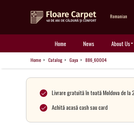
Romanian
Home
Home
News
About Us
News
Home
Catalog
Gaya
886_60004
About
Us
Livrare gratuită în toată Moldova de la 
Achită acasă cash sau card
Our