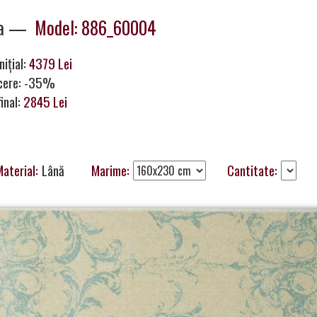
ya —
Model: 886_60004
nițial:
4379 Lei
cere: -35%
final:
2845 Lei
aterial:
Lână
Marime:
Cantitate: