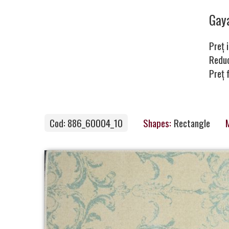
Carpets
Ga
Preț i
Carpet
Redu
Preț 
Magic
&
Care
Cod: 886_60004_10
Shapes:
Rectangle
M
Become
a
Partner