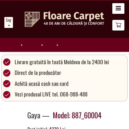
Home
English
News
About
Us
Home
Catalog
Gaya
887_60004
Our
Livrare gratuită în toată Moldova de la 2400 lei
Carpets
Direct de la producător
Achită acasă cash sau card
Carpet
Magic
Vezi produsul LIVE tel. 068-988-488
&
Care
Gaya —
Model: 887_60004
Become