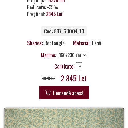
Preț inițial:
4379 Lei
a
Reducere: -35%
Partner
Preț final:
2845 Lei
Get
Cod: 887_60004_10
in
Touch
Shapes:
Rectangle
Material:
Lână
Marime:
Cantitate:
2 845 Lei
4379 Lei
Comandă acasă