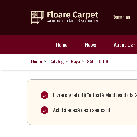
Romanian
Home
Home
News
About Us
News
Home
Catalog
Gaya
950_60006
About
Us
Livrare gratuită în toată Moldova de la 
Achită acasă cash sau card
Our