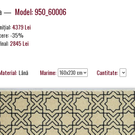
ya —
Model: 950_60006
nițial:
4379 Lei
cere: -35%
final:
2845 Lei
Material:
Lână
Marime:
Cantitate: