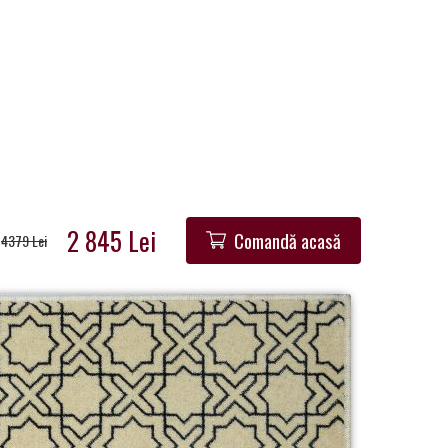
2 845 Lei
Comandă acasă
4379 Lei