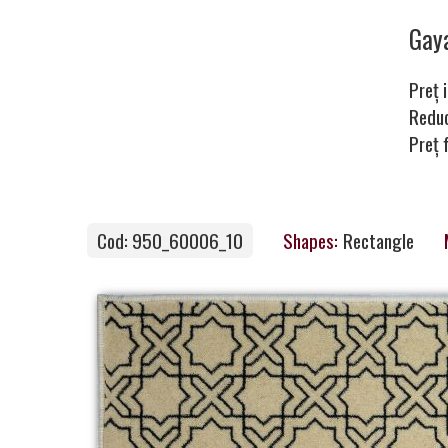
Carpets
Ga
Preț i
Carpet
Redu
Preț 
Magic
&
Care
Cod: 950_60006_10
Shapes:
Rectangle
Become
a
Partner