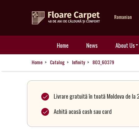
Romanian
Home
Home
News
About Us
News
Home
Catalog
Infinity
803_60379
About
Us
Livrare gratuită în toată Moldova de la 
Achită acasă cash sau card
Our