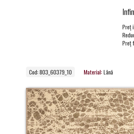
Carpets
Inf
Preț i
Carpet
Redu
Preț 
Magic
&
Care
Cod: 803_60379_10
Material:
Lână
Become
a
Partner