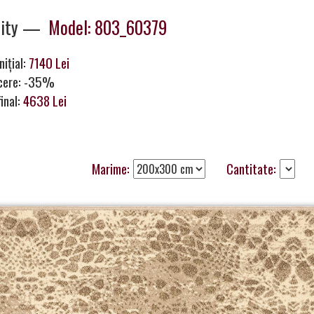
inity —
Model: 803_60379
nițial:
7140 Lei
cere: -35%
final:
4638 Lei
Marime:
Cantitate: