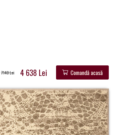
4 638 Lei
Comandă acasă
7140 Lei