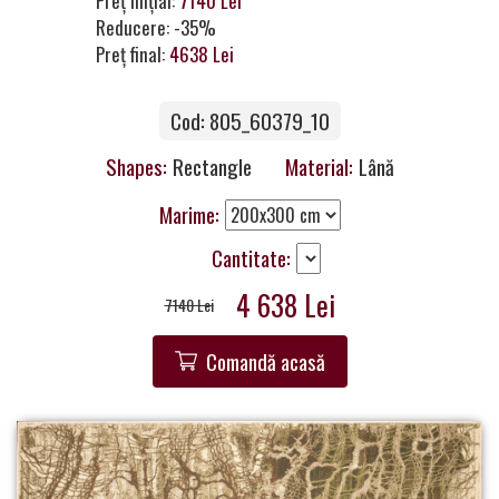
Preț inițial:
7140 Lei
a
Reducere: -35%
Partner
Preț final:
4638 Lei
Get
Cod: 805_60379_10
in
Touch
Shapes:
Rectangle
Material:
Lână
Marime:
Cantitate:
4 638 Lei
7140 Lei
Comandă acasă