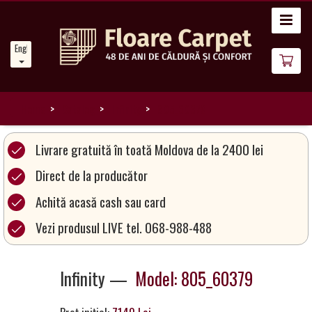
Home
English
News
About
Us
Home
Catalog
Infinity
805_60379
Our
Livrare gratuită în toată Moldova de la 2400 lei
Carpets
Direct de la producător
Achită acasă cash sau card
Carpet
Magic
Vezi produsul LIVE tel. 068-988-488
&
Care
Infinity —
Model: 805_60379
Become